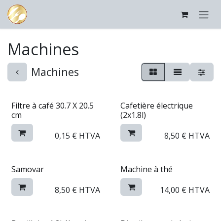
Se rendre au contenu
Machines
Machines
Filtre à café 30.7 X 20.5
Cafetière électrique
cm
(2x1.8l)
0,15
€
HTVA
8,50
€
HTVA
Samovar
Machine à thé
8,50
€
HTVA
14,00
€
HTVA