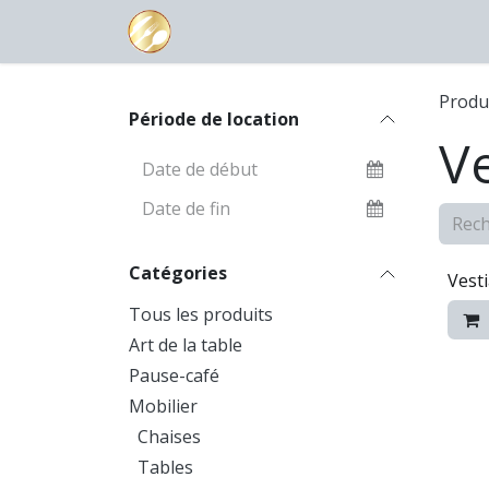
Se rendre au contenu
Page d'accueil
Boutique
Contac
Produ
Période de location
Ve
Catégories
Vesti
Tous les produits
Art de la table
Pause-café
Mobilier
Chaises
Tables