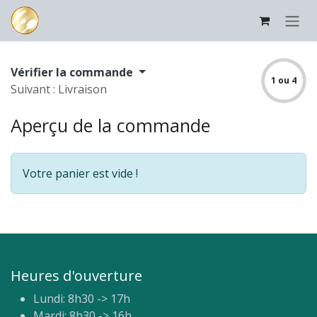
Se rendre au contenu
Vérifier la commande
1 ou 4
Suivant : Livraison
Aperçu de la commande
Votre panier est vide !
Heures d'ouverture
Lundi: 8h30 -> 17h
Mardi: 8h30 -> 16h