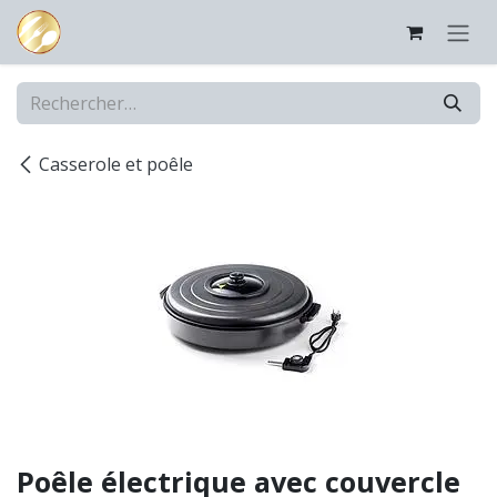
Se rendre au contenu
Casserole et poêle
Poêle électrique avec couvercle