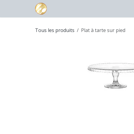
Se rendre au contenu
Page d'accueil
Boutique
Contac
Tous les produits
Plat à tarte sur pied