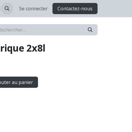
Se connecter
Contactez-nous
trique 2x8l
uter au panier