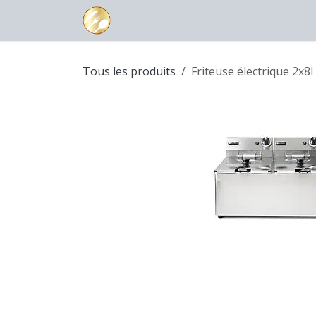
Se rendre au contenu
Page d'accueil
Boutique
Contac
Tous les produits
Friteuse électrique 2x8l