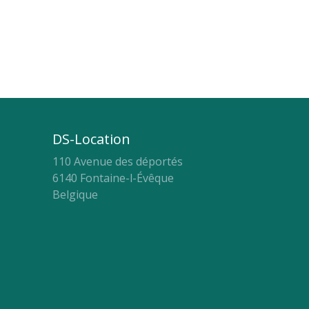
DS-Location
110 Avenue des déportés
6140 Fontaine-l-Évêque
Belgique