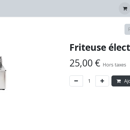
tez-nous
Friteuse élec
25,00
€
Hors taxes
Ajo