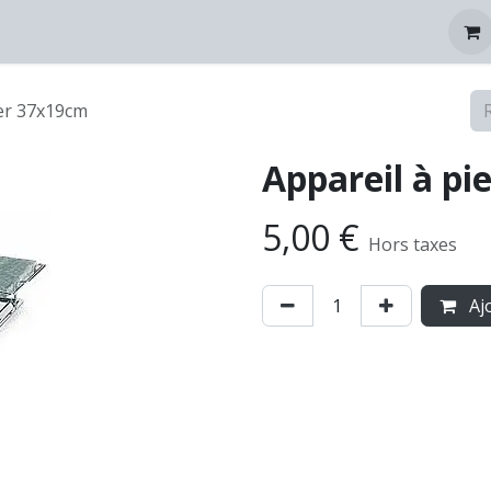
tez-nous
ler 37x19cm
Appareil à pi
5,00
€
Hors taxes
Ajo