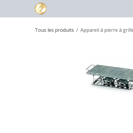
Se rendre au contenu
Page d'accueil
Boutique
Contac
Tous les produits
Appareil à pierre à gril