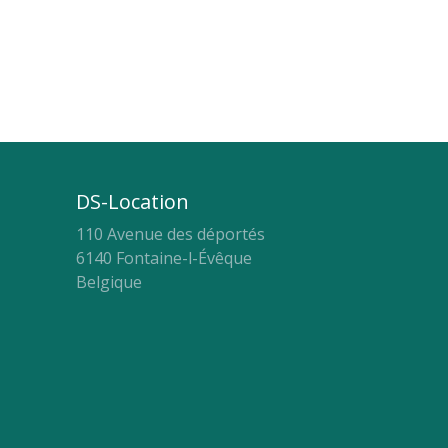
DS-Location
110 Avenue des déportés
6140 Fontaine-l-Évêque
Belgique